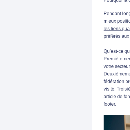
Pourquoi la q
Pendant long
mieux positi
les liens qual
préférés aux 
Qu’est-ce qu’
Premièrement
votre secteur
Deuxièmement
fédération p
visité. Trois
article de f
footer.