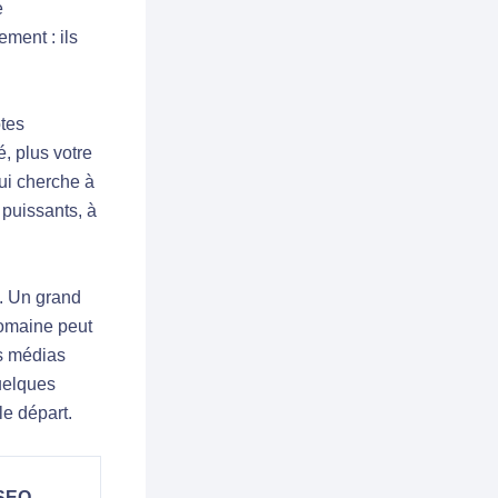
e
ement : ils
tes
, plus votre
ui cherche à
s puissants, à
é. Un grand
domaine peut
es médias
uelques
le départ.
 SEO