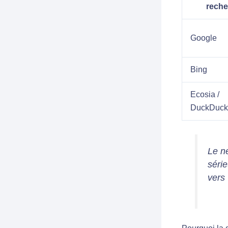
reche
Google
Bing
Ecosia /
DuckDuc
Le n
série
vers 