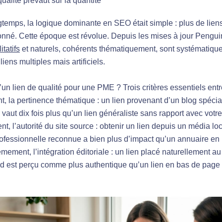
ualité prévaut sur la quantité
temps, la logique dominante en SEO était simple : plus de lien
onné. Cette époque est révolue. Depuis les mises à jour Pengu
itatifs
et naturels, cohérents thématiquement, sont systématiqu
liens multiples mais artificiels.
un lien de qualité pour une PME ? Trois critères essentiels entr
, la pertinence thématique : un lien provenant d’un blog spécia
 vaut dix fois plus qu’un lien généraliste sans rapport avec votre 
, l’autorité du site source : obtenir un lien depuis un média lo
rofessionnelle reconnue a bien plus d’impact qu’un annuaire en
ièmement, l’intégration éditoriale : un lien placé naturellement a
ond est perçu comme plus authentique qu’un lien en bas de page