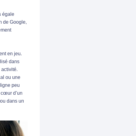
s égale
in de Google,
ement
ent en jeu.
lisé dans
activité.
cal ou une
 ligne peu
u cœur d’un
 ou dans un