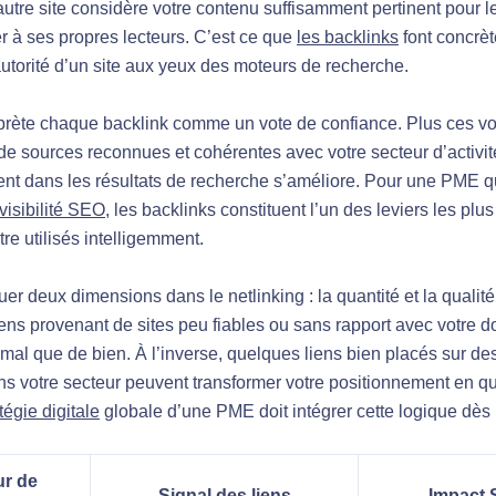
autre site considère votre contenu suffisamment pertinent pour l
à ses propres lecteurs. C’est ce que
les backlinks
font concrèt
autorité d’un site aux yeux des moteurs de recherche.
prète chaque backlink comme un vote de confiance. Plus ces vo
de sources reconnues et cohérentes avec votre secteur d’activité
nt dans les résultats de recherche s’améliore. Pour une PME q
visibilité SEO
, les backlinks constituent l’un des leviers les plu
tre utilisés intelligemment.
nguer deux dimensions dans le netlinking : la quantité et la qualit
ens provenant de sites peu fiables ou sans rapport avec votre 
e mal que de bien. À l’inverse, quelques liens bien placés sur d
s votre secteur peuvent transformer votre positionnement en q
tégie digitale
globale d’une PME doit intégrer cette logique dès 
r de
Signal des liens
Impact