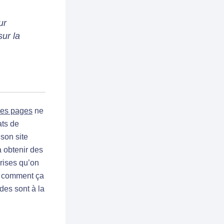
ur
sur la
es pages
ne
ats de
son site
 à obtenir des
prises qu’on
ue comment ça
des sont à la