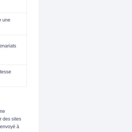
e une
enariats
itesse
gne
r des sites
l envoyé à