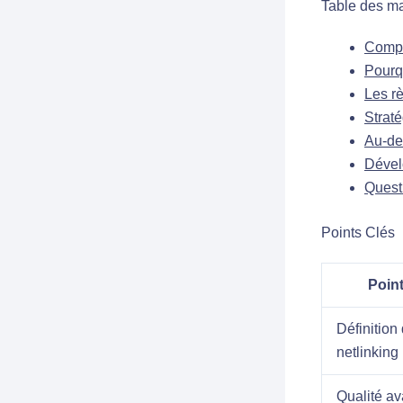
Table des ma
Compr
Pourqu
Les rè
Straté
Au-del
Dével
Questi
Points Clés
Poin
Définition
netlinking
Qualité av