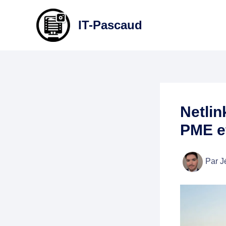
Aller
au
IT-Pascaud
contenu
Netlin
PME e
Par
J