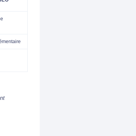
le
émentaire
nt