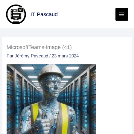
Aller
au
IT-Pascaud
contenu
MicrosoftTeams-image (41)
Par
Jérémy Pascaud
/
23 mars 2024