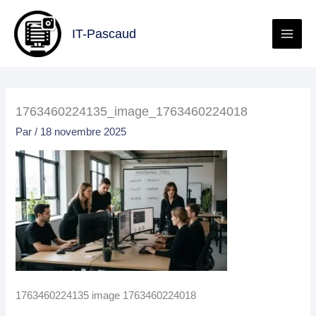
Aller
au
IT-Pascaud
contenu
1763460224135_image_1763460224018
Par
/
18 novembre 2025
1763460224135 image 1763460224018