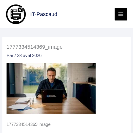
Aller
au
IT-Pascaud
contenu
1777334514369_image
Par
/
28 avril 2026
1777334514369 image