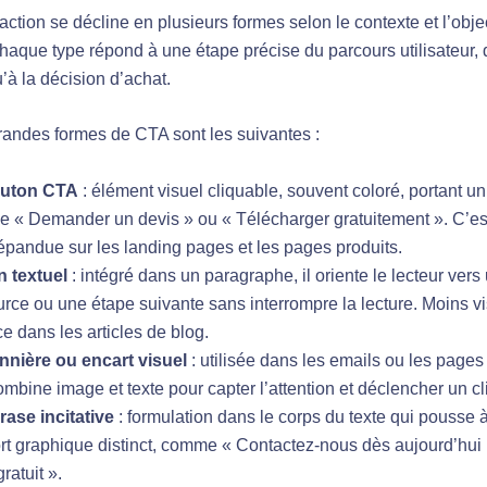
action se décline en plusieurs formes selon le contexte et l’objec
haque type répond à une étape précise du parcours utilisateur,
’à la décision d’achat.
randes formes de CTA sont les suivantes :
outon CTA
: élément visuel cliquable, souvent coloré, portant un
 « Demander un devis » ou « Télécharger gratuitement ». C’est
épandue sur les landing pages et les pages produits.
n textuel
: intégré dans un paragraphe, il oriente le lecteur vers
rce ou une étape suivante sans interrompre la lecture. Moins vi
ce dans les articles de blog.
nnière ou encart visuel
: utilisée dans les emails ou les pages 
ombine image et texte pour capter l’attention et déclencher un cl
rase incitative
: formulation dans le corps du texte qui pousse 
rt graphique distinct, comme « Contactez-nous dès aujourd’hui
gratuit ».