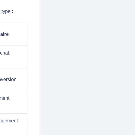
 type :
taire
chat,
nversion
ment,
gagement