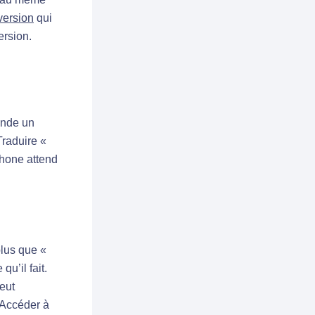
version
qui
ersion.
ande un
Traduire «
phone attend
plus que «
u’il fait.
eut
 Accéder à