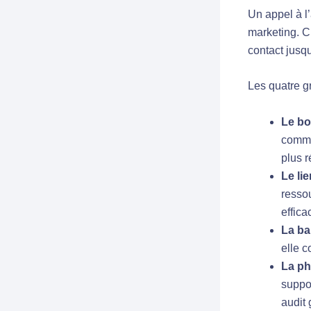
Un appel à l’
marketing. C
contact jusqu
Les quatre g
Le b
comme
plus r
Le lie
ressou
effica
La ba
elle c
La ph
suppo
audit 