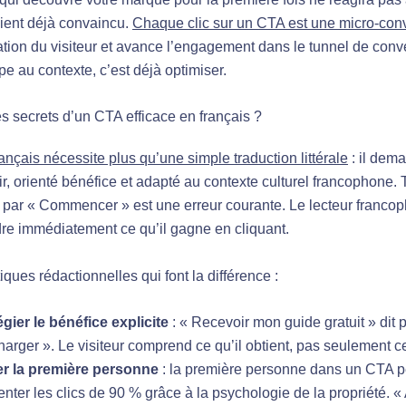
ient déjà convaincu.
Chaque clic sur un CTA est une micro-con
tation du visiteur et avance l’engagement dans le tunnel de conv
pe au contexte, c’est déjà optimiser.
es secrets d’un CTA efficace en français ?
nçais nécessite plus qu’une simple traduction littérale
: il dem
r, orienté bénéfice et adapté au contexte culturel francophone. 
» par « Commencer » est une erreur courante. Le lecteur franco
e immédiatement ce qu’il gagne en cliquant.
tiques rédactionnelles qui font la différence :
égier le bénéfice explicite
: « Recevoir mon guide gratuit » dit 
arger ». Le visiteur comprend ce qu’il obtient, pas seulement ce q
ser la première personne
: la première personne dans un CTA p
ter les clics de 90 % grâce à la psychologie de la propriété. «