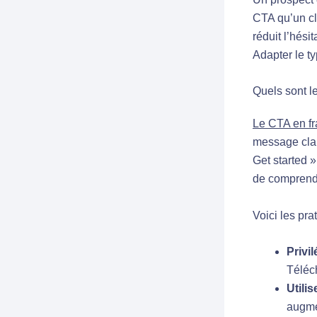
CTA qu’un cl
réduit l’hési
Adapter le ty
Quels sont l
Le CTA en fra
message clai
Get started 
de comprendr
Voici les pra
Privil
Téléch
Utili
augmen