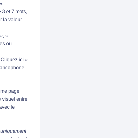
».
 3 et 7 mots,
 la valeur
», «
ves ou
Cliquez ici »
 francophone
même page
 visuel entre
 avec le
t uniquement