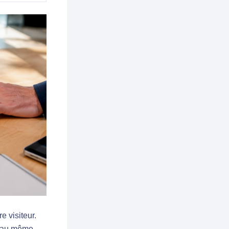
e visiteur.
s au même