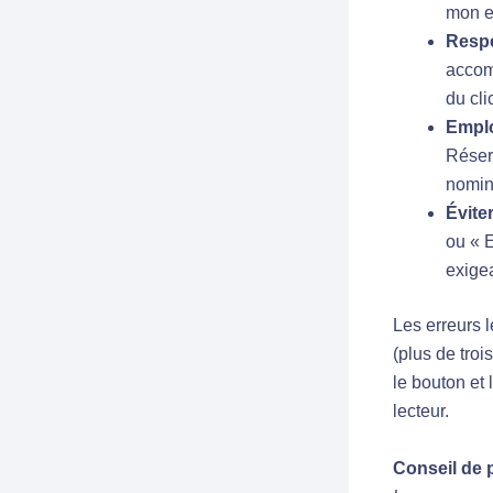
mon e
Respe
accom
du cli
Emplo
Réser
nomin
Évite
ou « E
exige
Les erreurs 
(plus de troi
le bouton et 
lecteur.
Conseil de 