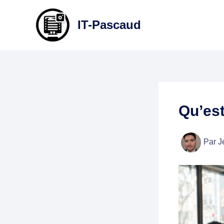
Aller
au
IT-Pascaud
contenu
Qu’est
Par
J