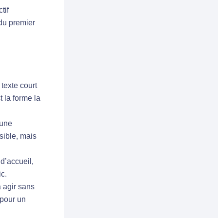
tif
 du premier
 texte court
 la forme la
 une
sible, mais
d’accueil,
ic.
à agir sans
 pour un