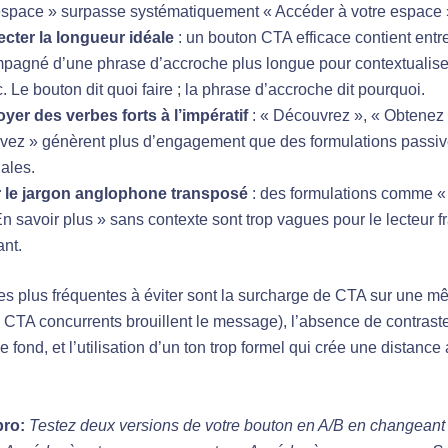
space » surpasse systématiquement « Accéder à votre espace 
cter la longueur idéale
: un bouton CTA efficace contient entre
pagné d’une phrase d’accroche plus longue pour contextualiser
c. Le bouton dit quoi faire ; la phrase d’accroche dit pourquoi.
yer des verbes forts à l’impératif
: « Découvrez », « Obtenez 
vez » génèrent plus d’engagement que des formulations passi
ales.
r le jargon anglophone transposé
: des formulations comme « 
n savoir plus » sans contexte sont trop vagues pour le lecteur
ant.
les plus fréquentes à éviter sont la surcharge de CTA sur une 
s CTA concurrents brouillent le message), l’absence de contraste
le fond, et l’utilisation d’un ton trop formel qui crée une distance
pro:
Testez deux versions de votre bouton en A/B en changean