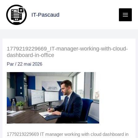
Aller
au
IT-Pascaud
contenu
1779219229669_IT-manager-working-with-cloud-
dashboard-in-office
Par
/
22 mai 2026
1779219229669 IT manager working with cloud dashboard in