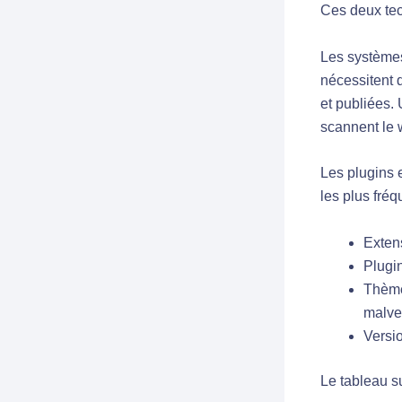
Ces deux tec
Les système
nécessitent 
et publiées.
scannent le 
Les plugins e
les plus fréq
Exten
Plugin
Thèmes
malvei
Versi
Le tableau su