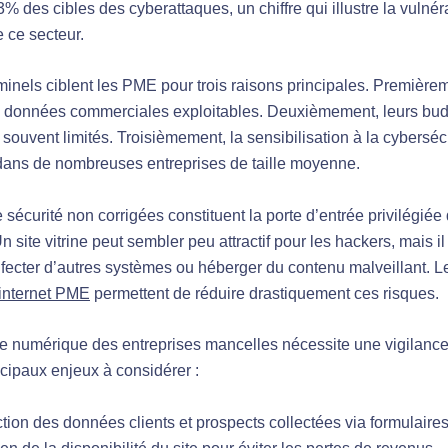
 des cibles des cyberattaques, un chiffre qui illustre la vulnéra
 ce secteur.
minels ciblent les PME pour trois raisons principales. Premièrem
e données commerciales exploitables. Deuxièmement, leurs bud
 souvent limités. Troisièmement, la sensibilisation à la cyberséc
 dans de nombreuses entreprises de taille moyenne.
e sécurité non corrigées constituent la porte d’entrée privilégiée
n site vitrine peut sembler peu attractif pour les hackers, mais i
infecter d’autres systèmes ou héberger du contenu malveillant. 
 internet PME
permettent de réduire drastiquement ces risques.
e numérique des entreprises mancelles nécessite une vigilance
ncipaux enjeux à considérer :
tion des données clients et prospects collectées via formulaire