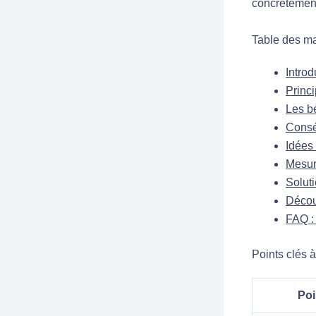
concrètemen
Table des ma
Introd
Princi
Les bé
Consé
Idées 
Mesur
Soluti
Décou
FAQ : 
Points clés à
Poi