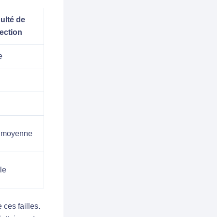
culté de
ection
e
à moyenne
le
 ces failles.