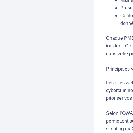
Mainti
Préser
Confo
donn
Chaque PME d
incident. Cet
dans votre p
Principales 
Les sites we
cybercrimine
prioriser vos
Selon
l’OW
permettent a
scripting ou