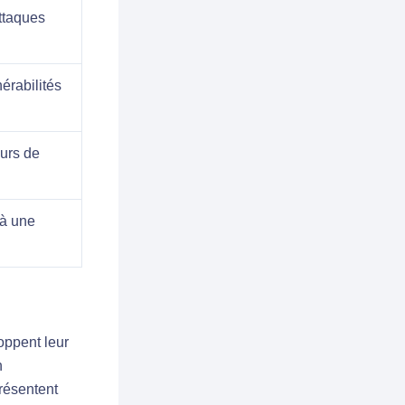
ttaques
érabilités
eurs de
 à une
ppent leur
n
résentent