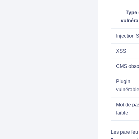
Type 
vulnérab
Injection 
XSS
CMS obso
Plugin
vulnérabl
Mot de pa
faible
Les pare feu 