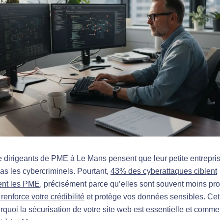
dirigeants de PME à Le Mans pensent que leur petite entrepri
pas les cybercriminels. Pourtant,
43% des cyberattaques ciblent
ent les PME
, précisément parce qu’elles sont souvent moins pr
 renforce votre crédibilité
et protège vos données sensibles. Cet 
rquoi la sécurisation de votre site web est essentielle et comme