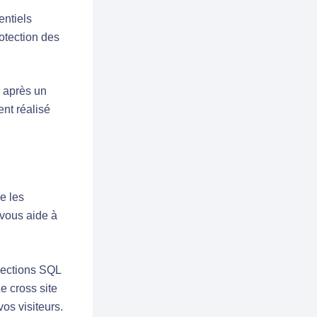
entiels
otection des
s après un
ent réalisé
e les
 vous aide à
njections SQL
e cross site
os visiteurs.