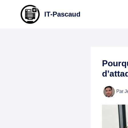
Aller
au
IT-Pascaud
contenu
Pourqu
d’atta
Par
J