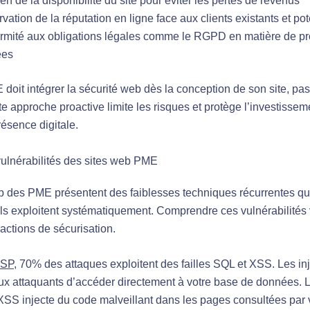
en de la disponibilité du site pour éviter les pertes de revenus
vation de la réputation en ligne face aux clients existants et pot
rmité aux obligations légales comme le RGPD en matière de pr
ées
oit intégrer la sécurité web dès la conception de son site, pa
te approche proactive limite les risques et protège l’investissem
résence digitale.
vulnérabilités des sites web PME
b des PME présentent des faiblesses techniques récurrentes qu
ls exploitent systématiquement. Comprendre ces vulnérabilités
 actions de sécurisation.
ASP
, 70% des attaques exploitent des failles SQL et XSS. Les i
ux attaquants d’accéder directement à votre base de données. L
 XSS injecte du code malveillant dans les pages consultées par v