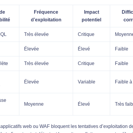
de
Fréquence
Impact
Diffi
ilité
d’exploitation
potentiel
corr
SQL
Très élevée
Critique
Moyenn
Élevée
Élevé
Faible
lète
Très élevée
Critique
Faible
Élevée
Variable
Faible 
e
sse
Moyenne
Élevé
Très faib
applicatifs web ou WAF bloquent les tentatives d’exploitation de