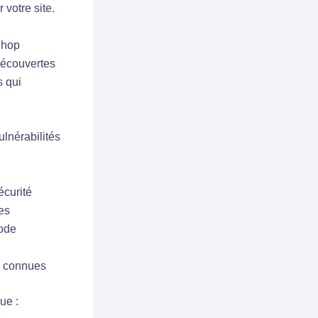
votre site.
Shop
découvertes
s qui
ulnérabilités
écurité
es
code
es connues
ue :