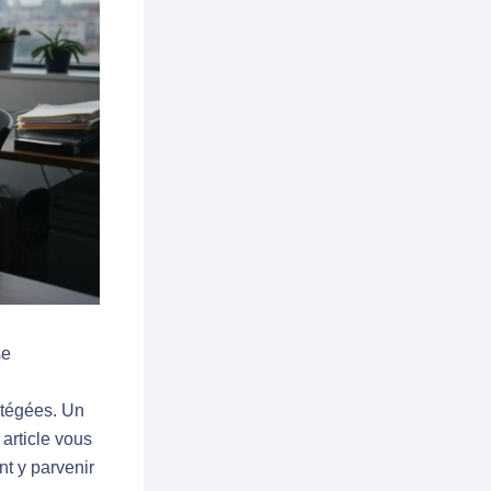
se
otégées. Un
article vous
nt y parvenir