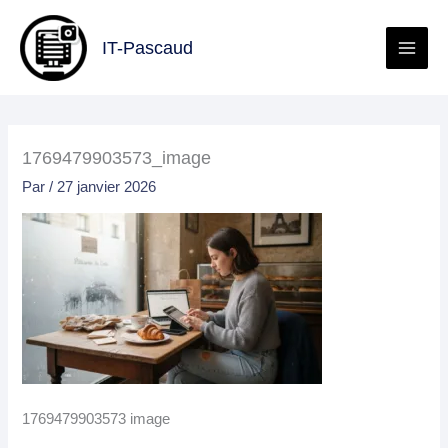
Aller
au
IT-Pascaud
contenu
1769479903573_image
Par
/
27 janvier 2026
1769479903573 image