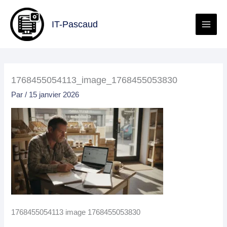
Aller
au
IT-Pascaud
contenu
1768455054113_image_1768455053830
Par
/
15 janvier 2026
1768455054113 image 1768455053830