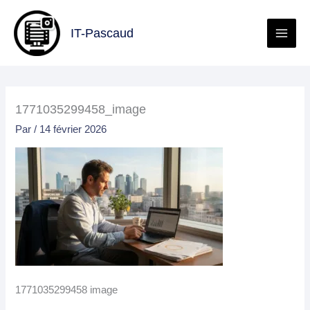
Aller
au
IT-Pascaud
contenu
1771035299458_image
Par
/
14 février 2026
1771035299458 image