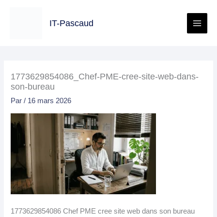
Aller
au
IT-Pascaud
contenu
1773629854086_Chef-PME-cree-site-web-dans-
son-bureau
Par
/
16 mars 2026
1773629854086 Chef PME cree site web dans son bureau