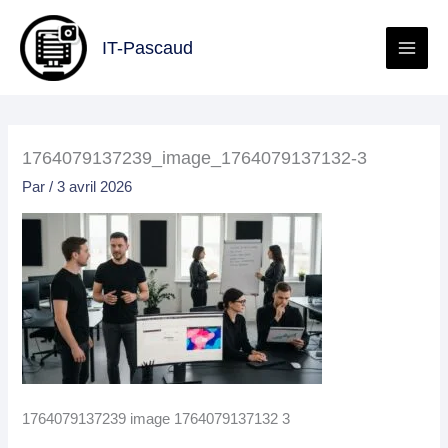
Aller
au
IT-Pascaud
contenu
1764079137239_image_1764079137132-3
Par
/
3 avril 2026
1764079137239 image 1764079137132 3