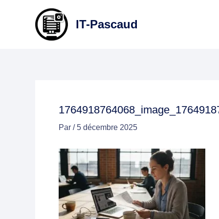
Aller
au
IT-Pascaud
contenu
1764918764068_image_1764918
Par
/
5 décembre 2025