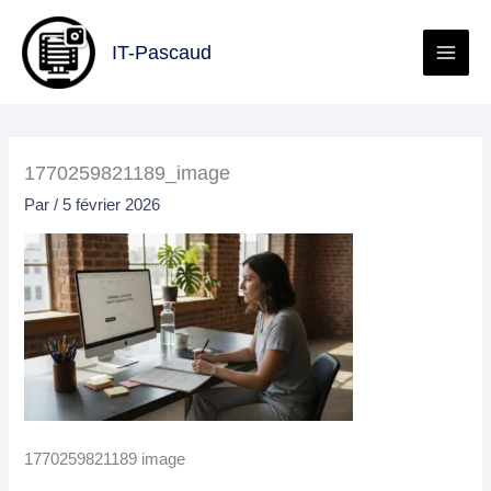
Aller
au
IT-Pascaud
contenu
1770259821189_image
Par
/
5 février 2026
1770259821189 image