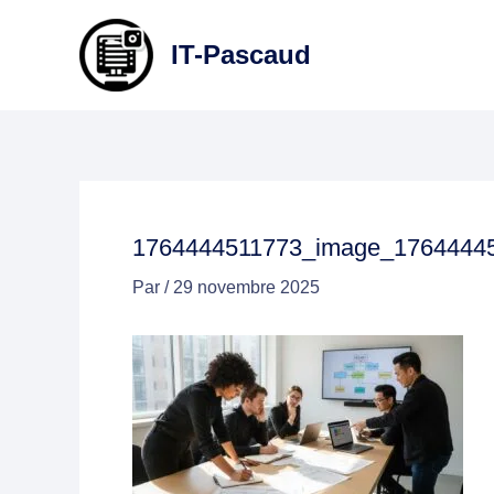
Aller
au
IT-Pascaud
contenu
1764444511773_image_1764444
Par
/
29 novembre 2025